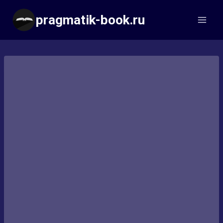
Перейти
pragmatik-book.ru
к
содержимому