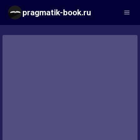
Перейти
pragmatik-book.ru
к
содержимому