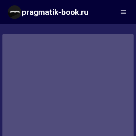
Перейти
pragmatik-book.ru
к
содержимому