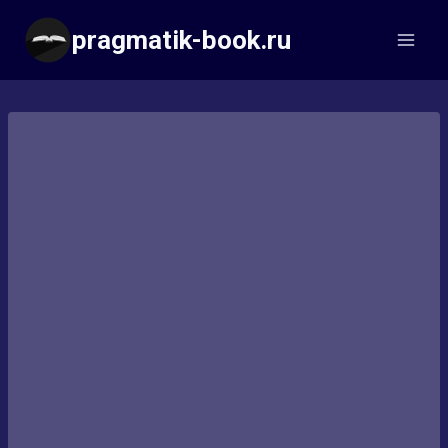
Перейти
pragmatik-book.ru
к
содержимому