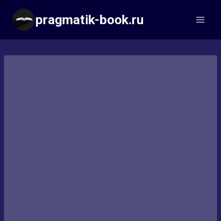
Перейти
pragmatik-book.ru
к
содержимому