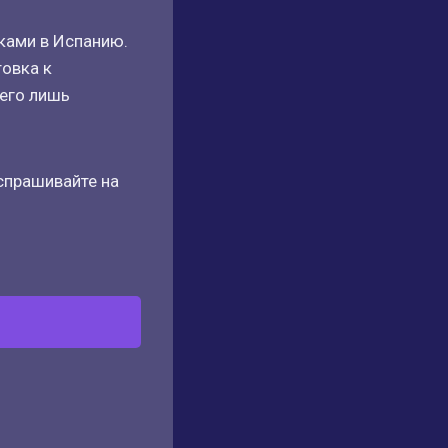
ками в Испанию.
товка к
сего лишь
спрашивайте на