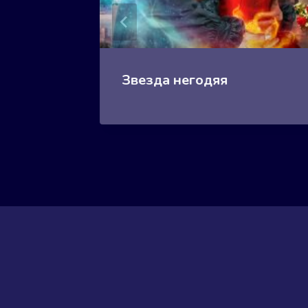
Книга 2
Звезда негодяя