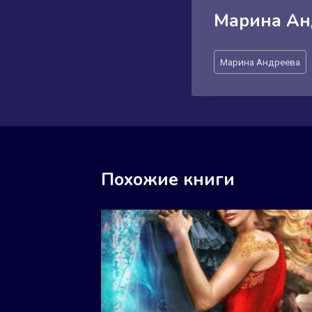
Марина Ан
Метки
Марина Андреева
записи:
Похожие книги