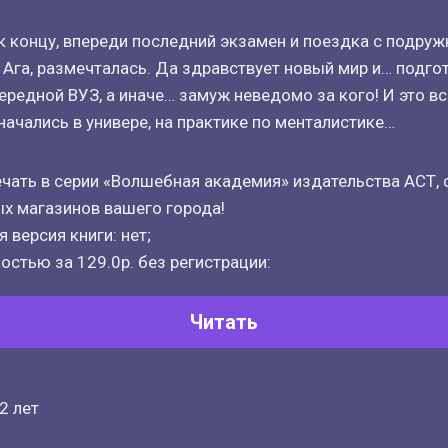
к концу, впереди последний экзамен и поездка с подруж
 Ага, размечталась. Да здравствует новый мир и… подго
ередной ВУЗ, а иначе… замуж неведомо за кого! И это в
начались в универе, на практике по менталистике…
чать в серии «Волшебная академия» издательства АСТ, 
х магазинов вашего города!
 версия книги: нет;
остью за 129.0р. без регистрации:
Читать
2 лет