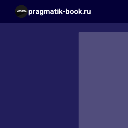
Перейти
pragmatik-book.ru
к
содержимому