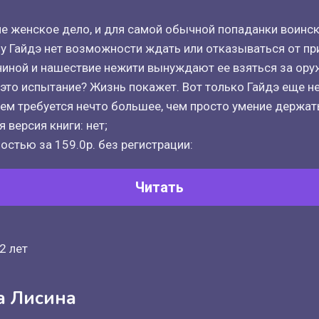
 не женское дело, и для самой обычной попаданки воинс
у Гайдэ нет возможности ждать или отказываться от п
ниной и нашествие нежити вынуждают ее взяться за ору
то испытание? Жизнь покажет. Вот только Гайдэ еще не 
ем требуется нечто большее, чем просто умение держать
 версия книги: нет;
остью за 159.0р. без регистрации:
Читать
2 лет
а Лисина