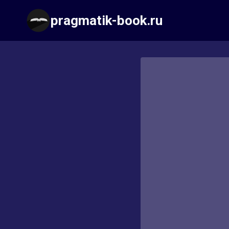
Перейти
pragmatik-book.ru
к
содержимому