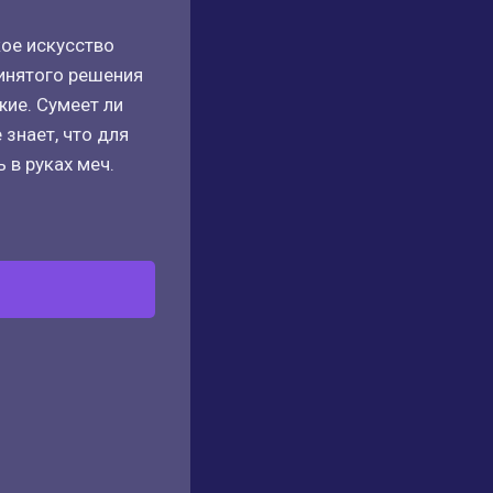
кое искусство
ринятого решения
жие. Сумеет ли
знает, что для
 в руках меч.