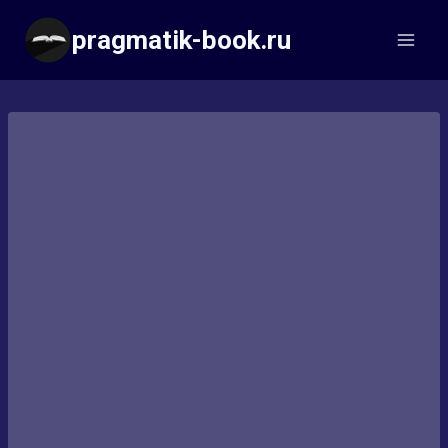
Перейти
pragmatik-book.ru
к
содержимому