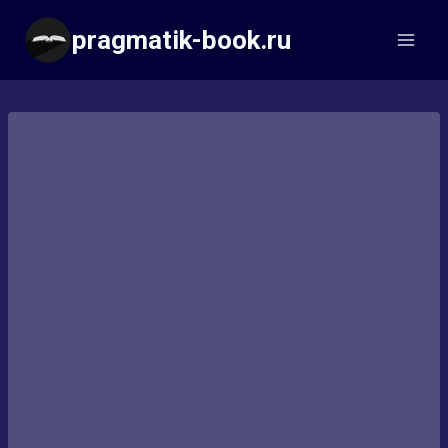
Перейти
pragmatik-book.ru
к
содержимому