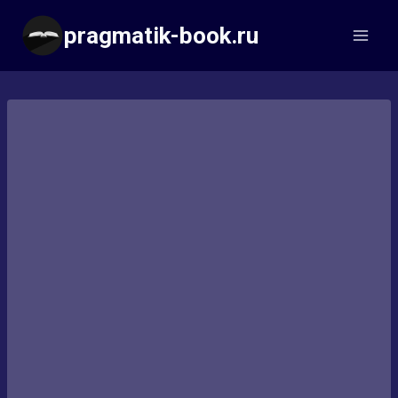
Перейти
pragmatik-book.ru
к
содержимому