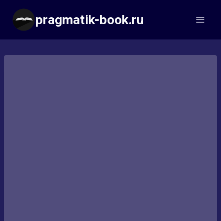
Перейти
pragmatik-book.ru
к
содержимому