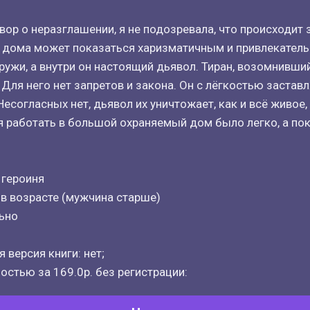
ор о неразглашении, я не подозревала, что происходит 
н дома может показаться харизматичным и привлекател
аружи, а внутри он настоящий дьявол. Тиран, возомнивши
 Для него нет запретов и закона. Он с лёгкостью застав
Несогласных нет, дьявол их уничтожает, как и всё живое,
ся работать в большой охраняемый дом было легко, а пок
 героиня
в возрасте (мужчина старше)
ьно
 версия книги: нет;
остью за 169.0р. без регистрации: