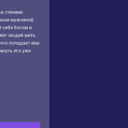
за стенами
ьным мужчиной,
й себя богом и
ляет людей жить
 что попадает ему
инуть его уже