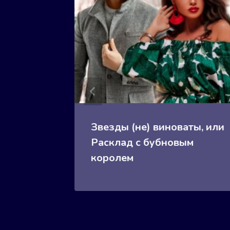
Звезды (не) виноваты, или
Расклад с бубновым
королем