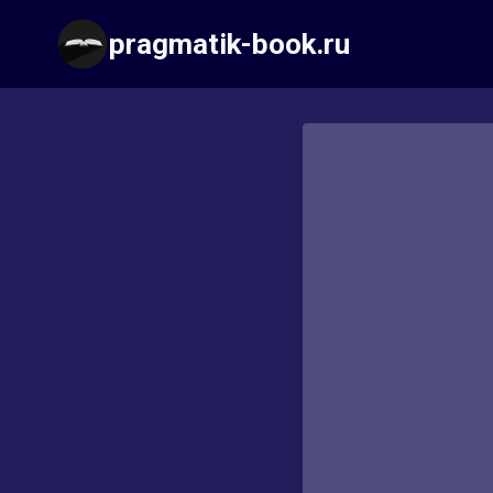
Перейти
pragmatik-book.ru
к
содержимому