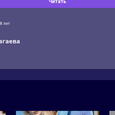
Читать
8 лет
агаева