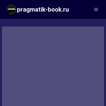
Перейти
pragmatik-book.ru
к
содержимому