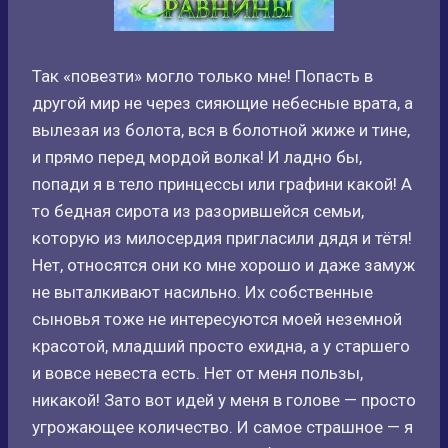
Так «повезти» могло только мне! Попасть в
другой мир не через сияющие небесные врата, а
вылезая из болота, вся в болотной жиже и тине,
и прямо перед мордой волка! И ладно бы,
попади я в тело принцессы или графини какой! А
то бедная сирота из разорившейся семьи,
которую из милосердия пригласили дядя и тётя!
Нет, относятся они ко мне хорошо и даже замуж
не выталкивают насильно. Их собственные
сыновья тоже не интересуются моей неземной
красотой, младший просто ехидна, а у старшего
и вовсе невеста есть. Нет от меня пользы,
никакой! Зато вот идей у меня в голове — просто
угрожающее количество. И самое страшное — я