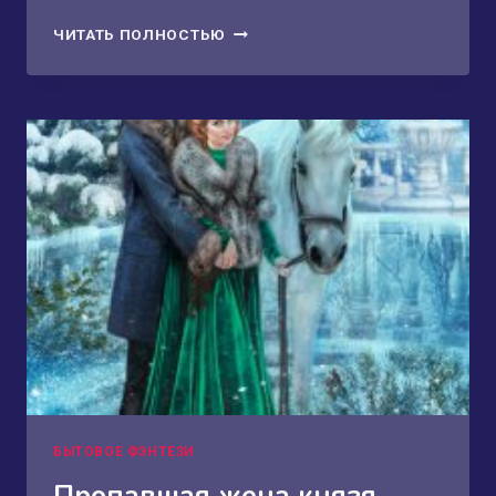
ЧЁРНАЯ
ЧИТАТЬ ПОЛНОСТЬЮ
ВДОВА
С
ДВУМЯ
ДЕТЬМИ
ЖЕЛАЕТ
ПОЗНАКОМИТЬСЯ!
БЫТОВОЕ ФЭНТЕЗИ
Пропавшая жена князя