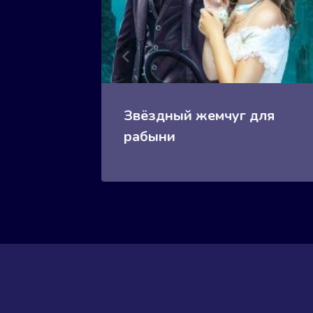
кона
Звёздный жемчуг для
рабыни