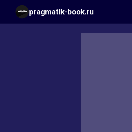
Перейти
pragmatik-book.ru
к
содержимому