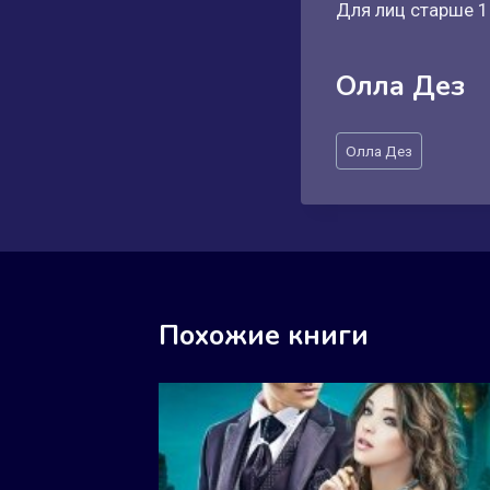
Для лиц старше 1
Олла Дез
Метки
Олла Дез
записи:
Похожие книги