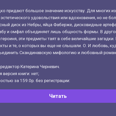
о придают большое значение искусству. Для многих из
эстетического удовольствия или вдохновения, но не бол
ный диск из Небры, яйца Фаберже, дисковидные артефа
абу и омфал объединяет лишь общность формы. В другом
 героиня, эти предметы таят в себе величайшие загадки.
ты и те, о которых вы еще не слышали. О. И любовь, куд
бъединить Скандинавскую мифологию и любовный роман.
 редактор Катерина Черневич.
 версия книги: нет;
остью за 159.0р. без регистрации:
Читать