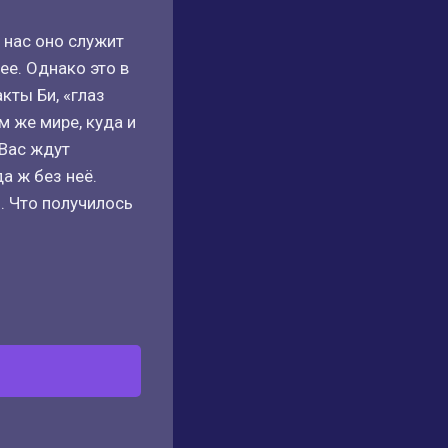
 нас оно служит
ее. Однако это в
кты Би, «глаз
 же мире, куда и
 Вас ждут
а ж без неё.
 Что получилось