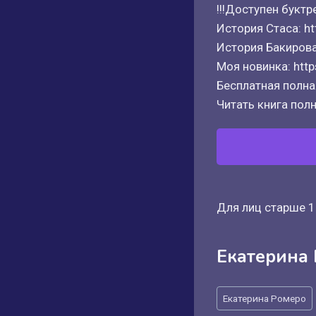
!!!Доступен буктр
История Стаса: htt
История Бакирова 
Моя новинка: https
Бесплатная полная
Читать книга полн
Для лиц старше 1
Екатерина
Метки
Екатерина Ромеро
записи: