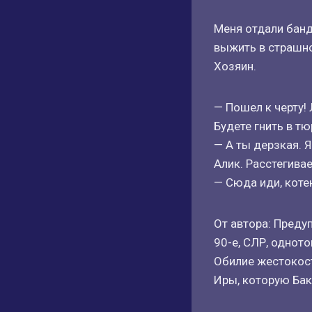
Меня отдали банд
выжить в страшно
Хозяин.
— Пошел к черту! 
Будете гнить в тю
— А ты дерзкая. Я
Алик. Расстегивае
— Сюда иди, коте
От автора: Преду
90-е, СЛР, однот
Обилие жестокост
Иры, которую Бак