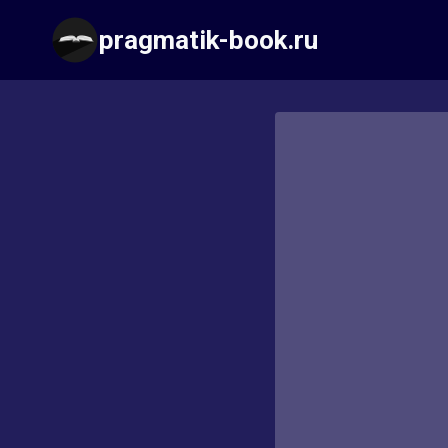
Перейти
pragmatik-book.ru
к
содержимому