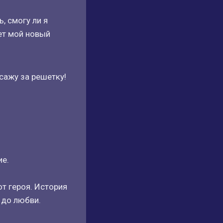
, смогу ли я
ет мой новый
осажу за решетку!
ие.
от героя. История
 до любви.