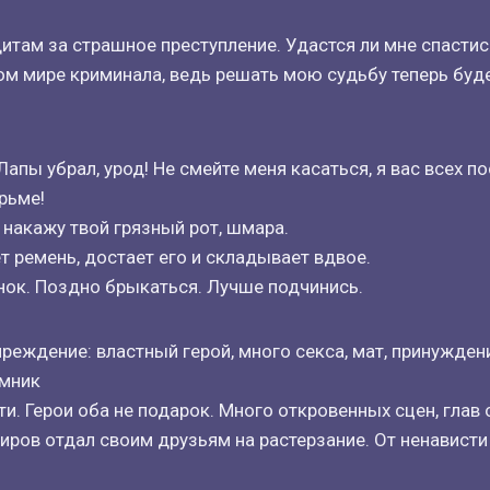
итам за страшное преступление. Удастся ли мне спастись
м мире криминала, ведь решать мою судьбу теперь буд
Лапы убрал, урод! Не смейте меня касаться, я вас всех п
рьме!
 накажу твой грязный рот, шмара.
т ремень, достает его и складывает вдвое.
нок. Поздно брыкаться. Лучше подчинись.
преждение: властный герой, много секса, мат, принужден
омник
и. Герои оба не подарок. Много откровенных сцен, глав 
иров отдал своим друзьям на растерзание. От ненависти