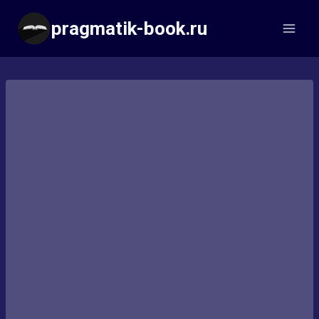
Перейти
pragmatik-book.ru
к
содержимому