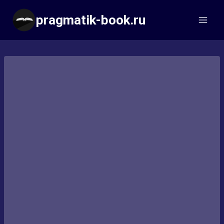
Перейти
pragmatik-book.ru
к
содержимому