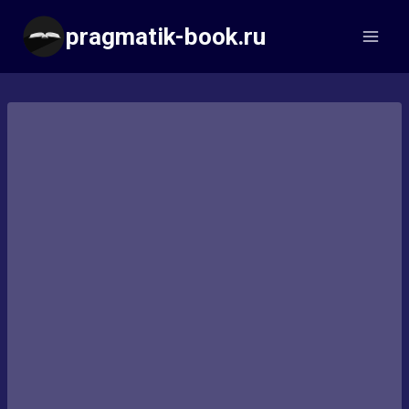
Перейти
pragmatik-book.ru
к
содержимому