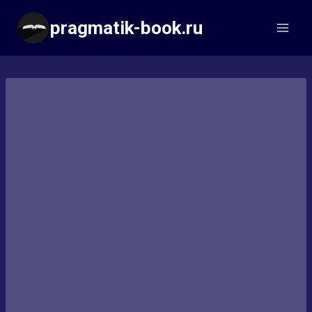
Перейти
pragmatik-book.ru
к
содержимому