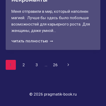
Меня отправили в мир, который наполнен
магией. Лучше бы здесь было побольше
возможностей для карьерного роста. Для
женщины, даже умной…
ГОРТЕНЗИЯ
ЧИТАТЬ ПОЛНОСТЬЮ
ГРЕЙ:СЫЩИКИ
И
НЕКРОМАНТЫ
Навигация
1
2
3
…
26
Следующая
по
страница
страницам
© 2026 pragmatik-book.ru