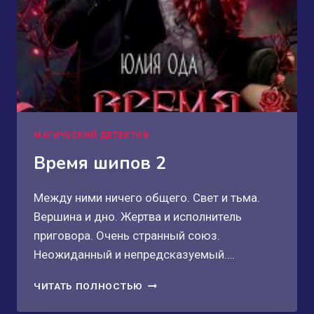
МАГИЧЕСКИЙ ДЕТЕКТИВ
Время шипов 2
Между ними ничего общего. Свет и тьма.
Вершина и дно. Жертва и исполнитель
приговора. Очень странный союз.
Неожиданный и непредсказуемый….
ВРЕМЯ
ЧИТАТЬ ПОЛНОСТЬЮ
ШИПОВ
2