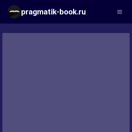
Перейти
pragmatik-book.ru
к
содержимому