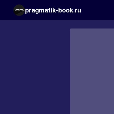
Перейти
pragmatik-book.ru
к
содержимому