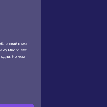
любленный в меня
 ему много лет
 одна. Но чем