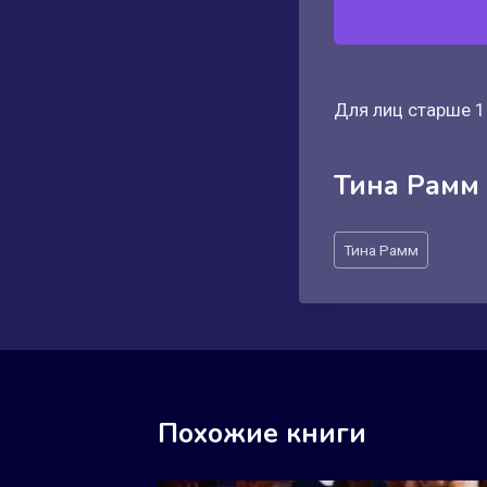
Для лиц старше 1
Тина Рамм
Метки
Тина Рамм
записи:
Похожие книги