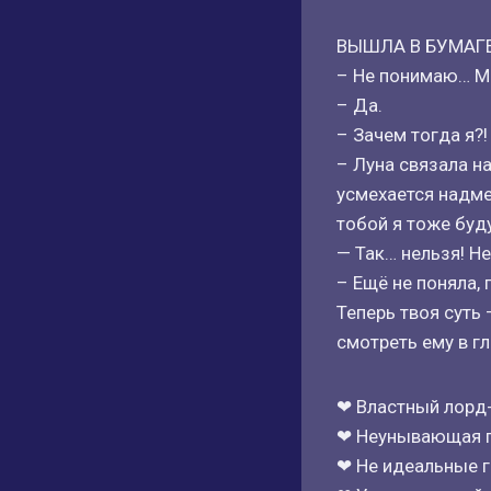
ВЫШЛА В БУМАГ
– Не понимаю… Мы
– Да.
– Зачем тогда я?!
– Луна связала н
усмехается надме
тобой я тоже буд
— Так… нельзя! Н
– Ещё не поняла,
Теперь твоя суть 
смотреть ему в гл
❤ Властный лорд
❤ Неунывающая 
❤ Не идеальные 