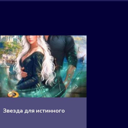
Звезда для истинного
Зверин