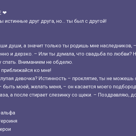
Е ❤
 истинные друг друга, но… ты был с другой!
аши души, а значит только ты родишь мне наследников, 
нно и дерзко. – Или ты думала, что свадьба по любви? Н
у спать. Вниманием не обделю.
е приближайся ко мне!
 глупая девочка? Истинность – проклятие, ты не можешь 
– быть моей, желать меня, – он касается моего подбород
аза, а после стирает слезинку со щеки. – Поздравляю, д
-альфа
героиня
герои