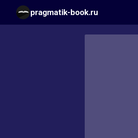
Перейти
pragmatik-book.ru
к
содержимому