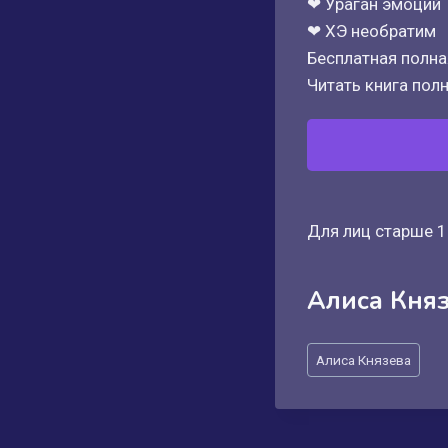
❤ Ураган эмоций
❤ ХЭ необратим
Бесплатная полная
Читать книга полн
Для лиц старше 1
Алиса Кня
Метки
Алиса Князева
записи: