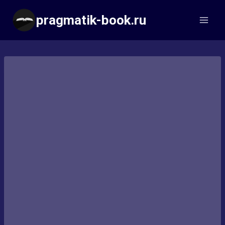
Перейти
pragmatik-book.ru
к
содержимому