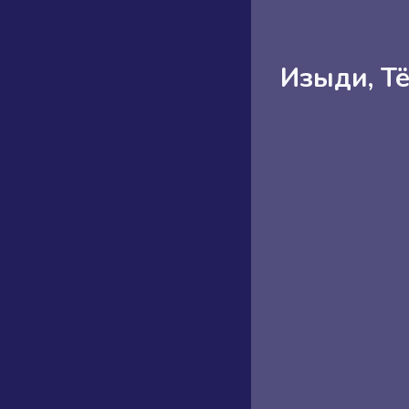
Изыди, Т