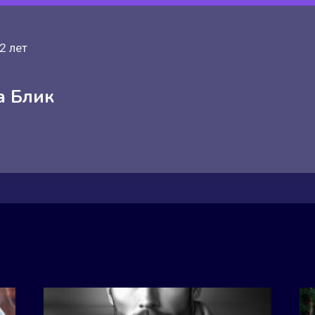
2 лет
а Блик