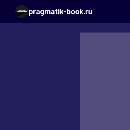
Перейти
pragmatik-book.ru
к
содержимому