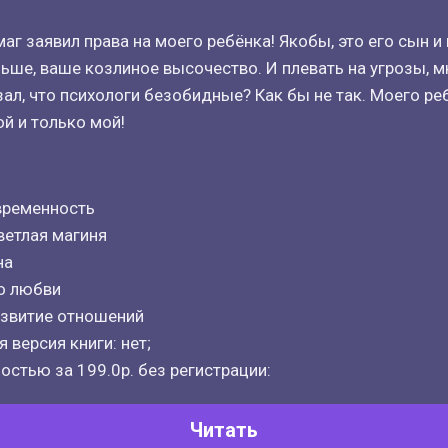
аг заявил права на моего ребёнка! Якобы, это его сын и
ьше, ваше козлиное высочество. И плевать на угрозы, мн
зал, что психологи безобидные? Как бы не так. Моего ре
ой и только мой!
временность
ветлая магиня
на
о любви
азвитие отношений
 версия книги: нет;
остью за 199.0р. без регистрации:
Читать