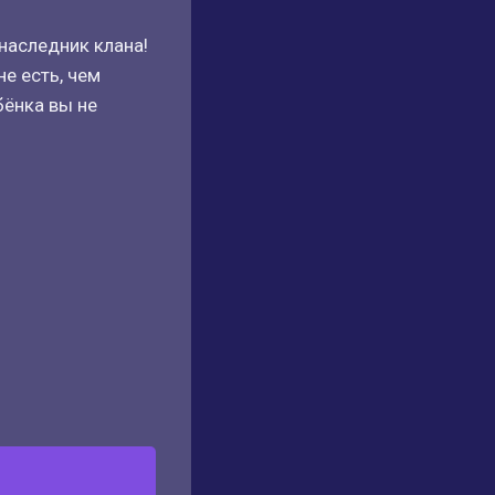
 наследник клана!
е есть, чем
бёнка вы не