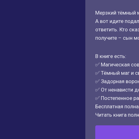
Мерзкий тёмный м
А вот идите подал
ответить. Кто ска
получите – сын м
В книге есть:
✅ Магическая со
✅ Тёмный маг и с
✅ Задорная воро
✅ От ненависти д
✅ Постепенное р
Бесплатная полная
Читать книга полн