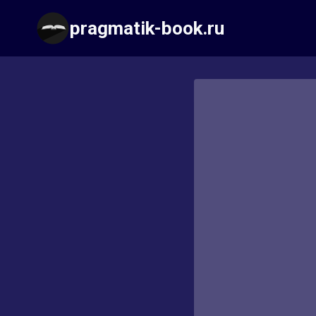
Перейти
pragmatik-book.ru
к
содержимому