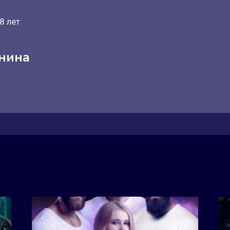
8 лет
инина