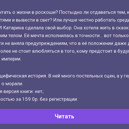
чтать о жизни в роскоши? Постыдно ли отдаваться тем, 
тями и вывести в свет? Или лучше честно работать среди
И Катарина сделала свой выбор. Она хотела жить в сказк
воим телом. Её мечта исполнилась в точности… вот тольк
и не вняла предупреждениям, что в её положении даже 
более не стоит влюбляться в того, кому предстоит в буд
 империи.
пецифическая история. В ней много постельных сцен, а у г
 о морали.
 версия книги: нет;
остью за 159.0р. без регистрации:
Читать