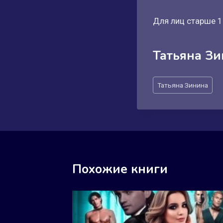
Для лиц старше 1
Татьяна З
Метки
Татьяна Зинина
записи:
Похожие книги