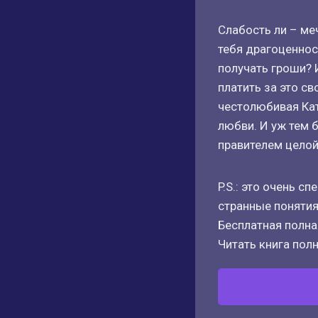
Слабость ли – ме
тебя драгоценнос
получать гроши? 
платить за это с
честолюбивая Кат
любви. И уж тем 
правителем целой
P.S.: это очень с
странные понятия
Бесплатная полная
Читать книга полн