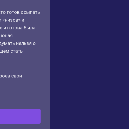
кто готов осыпать
 «низов» и
е и готова была
о юная
думать нельзя о
ущем стать
ероев свои