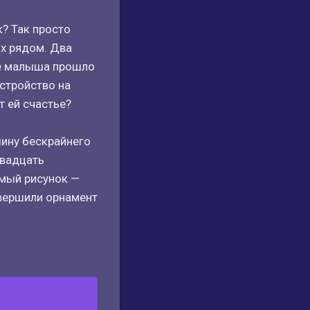
к? Так просто
их рядом. Два
ие малыша прошло
устройство на
т ей счастье?
шину бескрайнего
двадцать
омый рисунок —
авершили орнамент