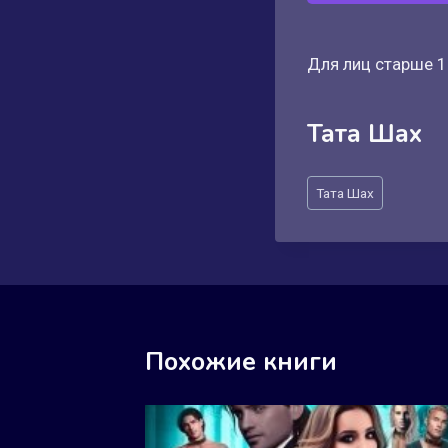
Для лиц старше 1
Тата Шах
Метки
Тата Шах
записи:
Похожие книги