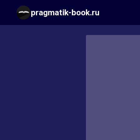
Перейти
pragmatik-book.ru
к
содержимому