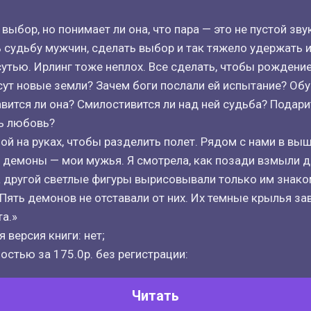
выбор, но понимает ли она, что пара — это не пустой зву
 судьбу мужчин, сделать выбор и так тяжело удержать 
сутью. Ирлинг тоже неплох. Все сделать, чтобы рожден
есут новые земли? Зачем боги послали ей испытание? Об
авится ли она? Смилостивится ли над ней судьба? Подари
ь любовь?
ной на руках, чтобы разделить полет. Рядом с нами в вы
 демоны — мои мужья. Я смотрела, как позади взмыли 
а другой светлые фигуры вырисовывали только им знак
 Пять демонов не отставали от них. Их темные крылья з
а.»
 версия книги: нет;
остью за 175.0р. без регистрации:
Читать