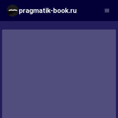
Перейти
pragmatik-book.ru
к
содержимому