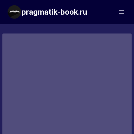
Перейти
pragmatik-book.ru
к
содержимому