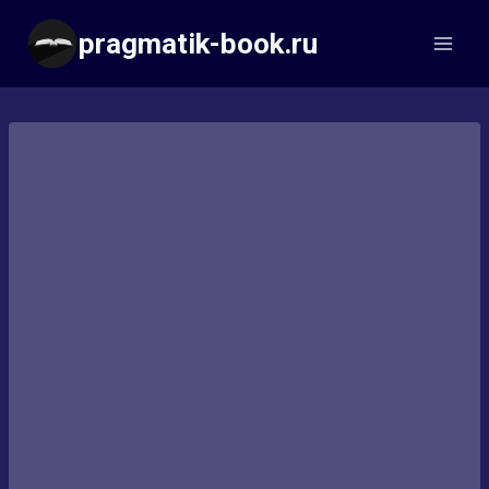
Перейти
pragmatik-book.ru
к
содержимому