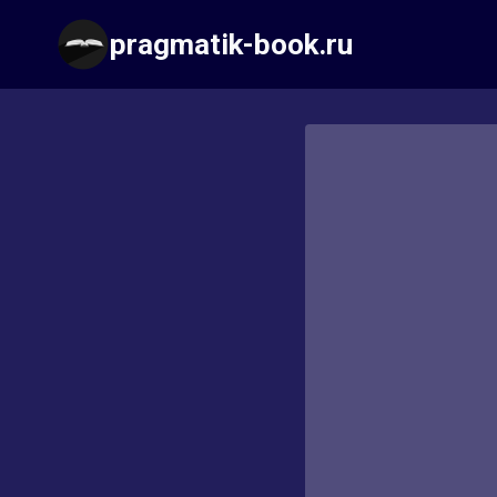
Перейти
pragmatik-book.ru
к
содержимому