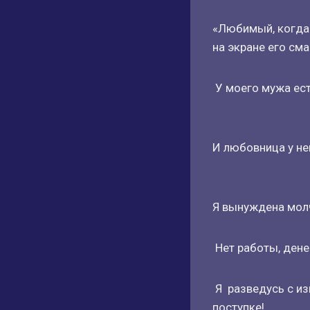
«Любимый, когда 
на экране его сма
У моего мужа ест
И любовница у не
Я вынуждена молч
Нет работы, денег
Я разведусь с из
поступке!