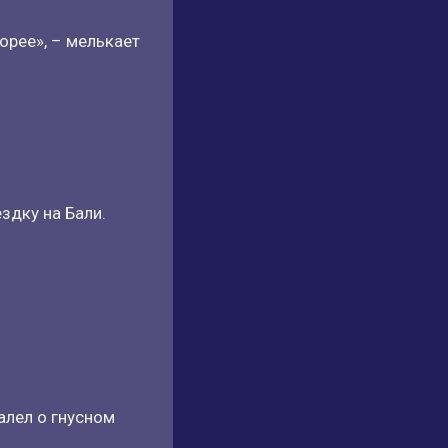
орее», – мелькает
здку на Бали.
алел о гнусном