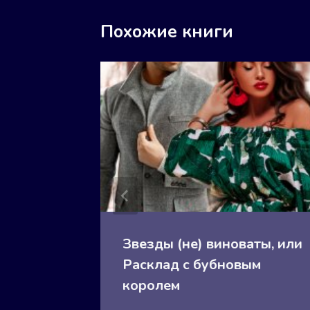
Похожие книги
Звезды (не) виноваты, или
Расклад с бубновым
королем