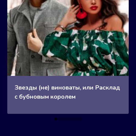
Звезды (не) виноваты, или Расклад
с бубновым королем