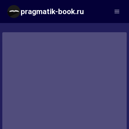
Перейти
pragmatik-book.ru
к
содержимому