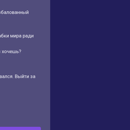
избалованный
абки мира ради
ы хочешь?
вался. Выйти за