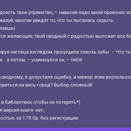
доесть твое упрямство, – нависая надо мной произнес 
ожалуй, многие увидят то, что ты пыталась скрыть.
елаешь!
тся желающие, твой сводный с радостью выложит все б
ируя наглеца взглядом, процедила сквозь зубы. – Что т
… а потом, – усмехнулся он, – тебя!
сводному, я допустила ошибку, а мажор этим воспользо
ориться на весь город? Выбор сложный!
 в библиотеки, чтобы не потерять*)
 версия книги: нет;
остью за 179.0р. без регистрации: