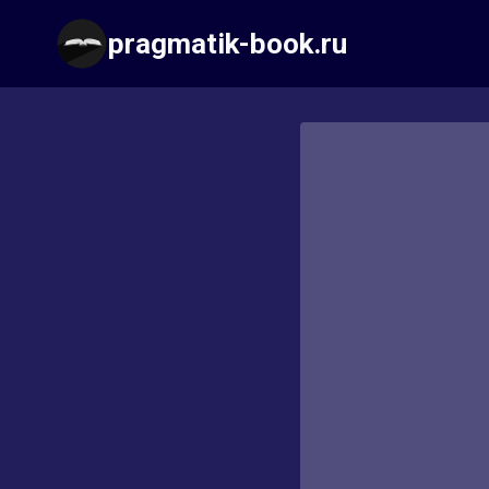
Перейти
pragmatik-book.ru
к
содержимому