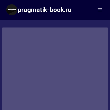
Перейти
pragmatik-book.ru
к
содержимому