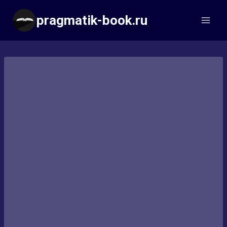
Перейти
pragmatik-book.ru
к
содержимому