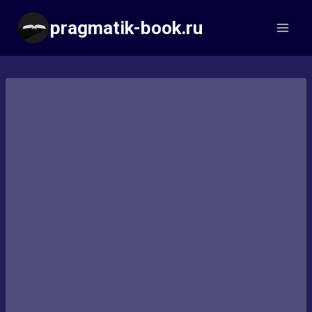
Перейти
pragmatik-book.ru
к
содержимому