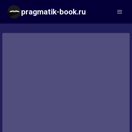
Перейти
pragmatik-book.ru
к
содержимому