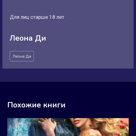
Для лиц старше 18 лет
Леона Ди
Метки
Леона Ди
записи:
Похожие книги