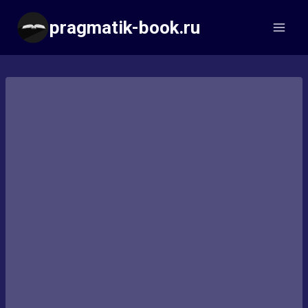
Перейти
pragmatik-book.ru
к
содержимому