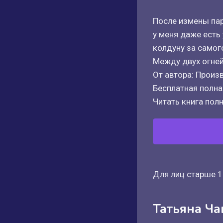
После измены пар
у меня даже есть
колдуну за самог
Между двух огней
От автора: Произ
Бесплатная полная
Читать книга полн
Для лиц старше 1
Татьяна Ч