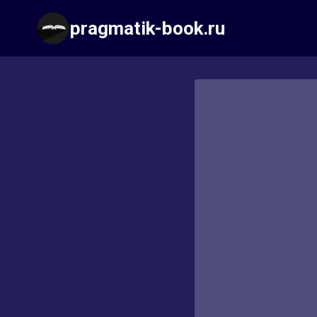
Перейти
pragmatik-book.ru
к
содержимому