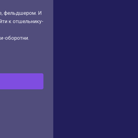
е, фельдшером. И
йти к отшельнику-
ки-оборотни.