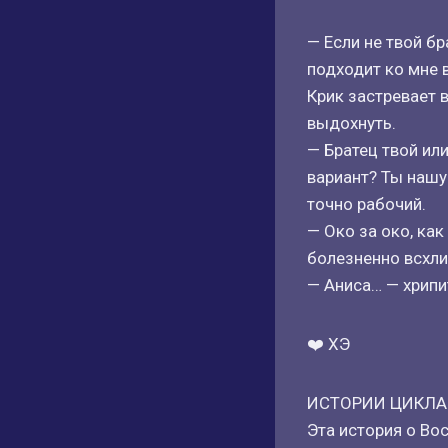
— Если не твой б
подходит ко мне 
Крик застревает 
выдохнуть.
— Братец твой ил
вариант? Ты нашу 
точно рабочий.
— Око за око, как
болезненно всхли
— Аниса… — хрипи
❤️ ХЭ
ИСТОРИИ ЦИКЛА
Эта история о Во