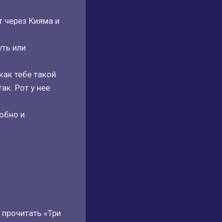
т через Кияма и
уть или
как тебе такой
ак. Рот у нее
лобно и
 прочитать «Три