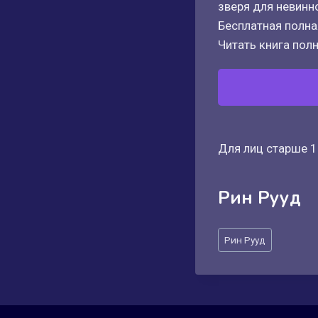
зверя для невинн
Бесплатная полная
Читать книга полн
Для лиц старше 1
Рин Рууд
Метки
Рин Рууд
записи: