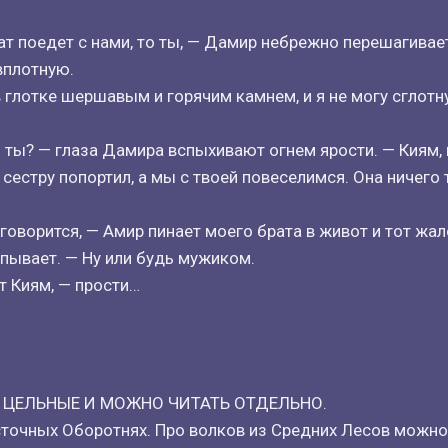
рат поедет с нами, то ты, — Дамир небрежно перешагивае
вплотную.
в глотке шершавым и горячим камнем, и я не могу сглотн
и ты? — глаза Дамира вспыхивают огнем ярости. — Киям, 
сестру попортил, а мы с твоей повеселимся. Она ничего т
 говорится, — Амир пинает моего брата в живот и тот жа
пывает. — Ну или будь мужиком.
т Киям, — прости…
 ЦЕЛЬНЫЕ И МОЖНО ЧИТАТЬ ОТДЕЛЬНО.
сточных Оборотнях. Про волков из Средних Лесов можно