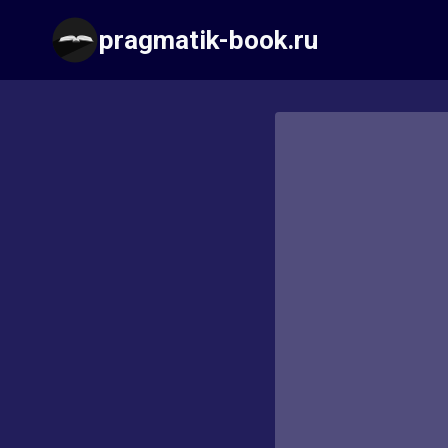
Перейти
pragmatik-book.ru
к
содержимому