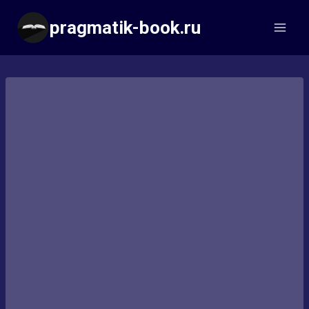
Перейти
pragmatik-book.ru
к
содержимому