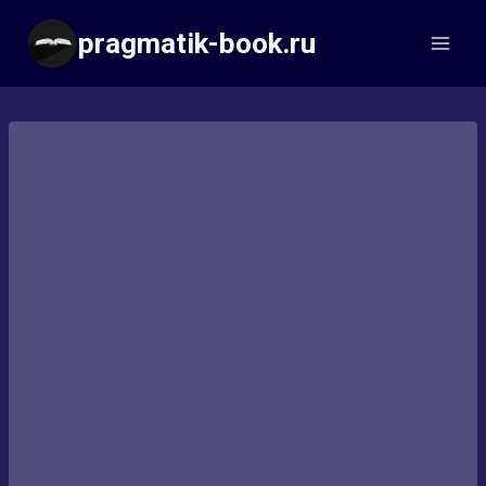
Перейти
pragmatik-book.ru
к
содержимому