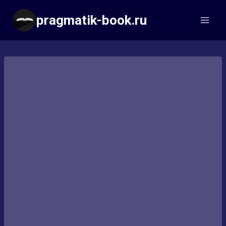
Перейти
pragmatik-book.ru
к
содержимому