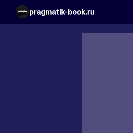
Перейти
pragmatik-book.ru
к
содержимому