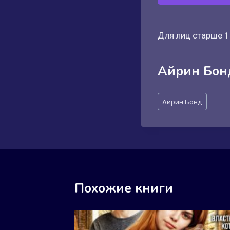
Для лиц старше 1
Айрин Бон
Метки
Айрин Бонд
записи:
Похожие книги