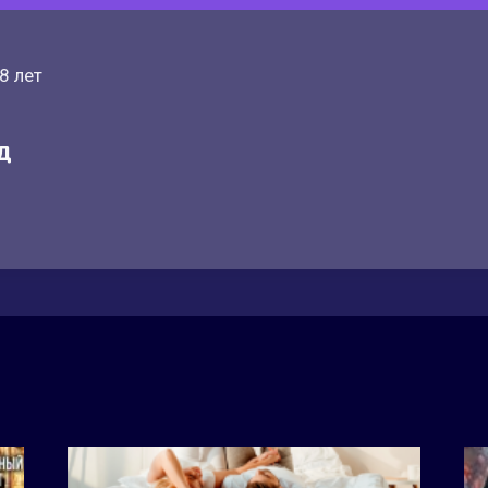
8 лет
д