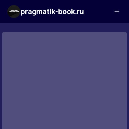
Перейти
pragmatik-book.ru
к
содержимому