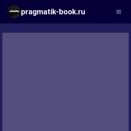
Перейти
pragmatik-book.ru
к
содержимому