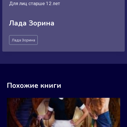
Для лиц старше 12 лет
Лада Зорина
Метки
Лада Зорина
записи:
Похожие книги