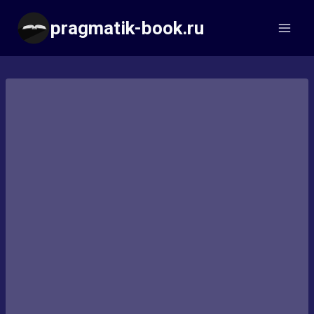
Перейти
pragmatik-book.ru
к
содержимому