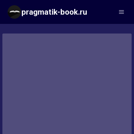
Перейти
pragmatik-book.ru
к
содержимому