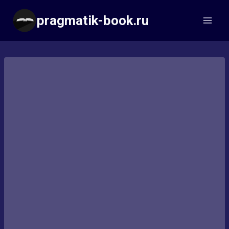
Перейти
pragmatik-book.ru
к
содержимому